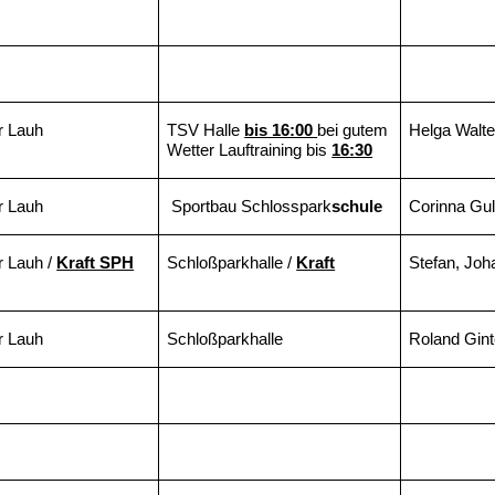
r Lauh
TSV Halle
bis 16:00
bei gutem
Helga Walte
Wetter Lauftraining bis
16:30
r Lauh
Sportbau Schlosspark
schule
Corinna Gul
r Lauh /
Kraft SPH
Schloßparkhalle /
Kraft
Stefan, Jo
r Lauh
Schloßparkhalle
Roland Gint