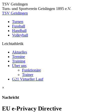
TSV Geislingen
Turn- und Sportverein Geislingen 1895 e.V.
TSV Geislingen
Turnen
Fussball
Handball
Volleyball
Leichtathletik
Aktuelles
Termine
Training
Über uns
Funktionäre
Trainer
G21 Virtueller Lauf
×
Nachricht
EU e-Privacy Directive