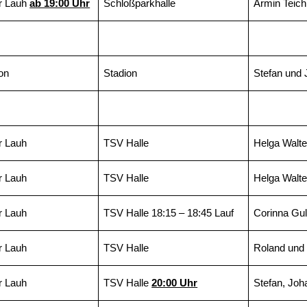
er Lauh
ab 19:00 Uhr
Schloßparkhalle
Armin Teic
on
Stadion
Stefan und
r Lauh
TSV Halle
Helga Walte
r Lauh
TSV Halle
Helga Walte
r Lauh
TSV Halle 18:15 – 18:45 Lauf
Corinna Gul
r Lauh
TSV Halle
Roland und 
r Lauh
TSV Halle
20:00 Uhr
Stefan, Jo